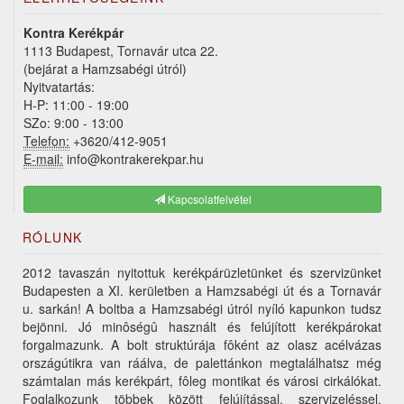
Kontra Kerékpár
1113 Budapest, Tornavár utca 22.
(bejárat a Hamzsabégi útról)
Nyitvatartás:
H-P: 11:00 - 19:00
SZo: 9:00 - 13:00
Telefon:
+3620/412-9051
E-mail:
info@kontrakerekpar.hu
Kapcsolatfelvétel
RÓLUNK
2012 tavaszán nyitottuk kerékpárüzletünket és szervizünket
Budapesten a XI. kerületben a Hamzsabégi út és a Tornavár
u. sarkán! A boltba a Hamzsabégi útról nyíló kapunkon tudsz
bejönni. Jó minôségû használt és felújított kerékpárokat
forgalmazunk. A bolt struktúrája fôként az olasz acélvázas
országútikra van ráálva, de palettánkon megtalálhatsz még
számtalan más kerékpárt, fôleg montikat és városi cirkálókat.
Foglalkozunk többek között felújítással, szervizeléssel,