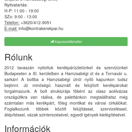
Nyitvatartás:
H-P: 11:00 - 19:00
SZo: 9:00 - 13:00
Telefon:
+3620/412-9051
E-mail:
info@kontrakerekpar.hu
Kapcsolatfelvétel
Rólunk
2012 tavaszán nyitottuk kerékpárüzletünket és szervizünket
Budapesten a XI. kerületben a Hamzsabégi út és a Tornavár u.
sarkán! A boltba a Hamzsabégi útról nyíló kapunkon tudsz
bejönni. Jó minôségû használt és felújított kerékpárokat
forgalmazunk. A bolt struktúrája fôként az olasz acélvázas
országútikra van ráálva, de palettánkon megtalálhatsz még
számtalan más kerékpárt, fôleg montikat és városi cirkálókat.
Foglalkozunk többek között felújítással, szervizeléssel,
átépítéssel, vázak szinterezésével, egyedi igények kielégítésével.
Információk