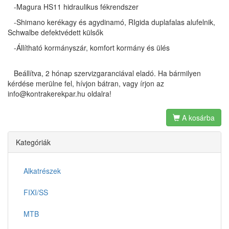
-Magura HS11 hidraulikus fékrendszer
-Shimano kerékagy és agydinamó, RIgida duplafalas alufelnik,
Schwalbe defektvédett külsők
-Állítható kormányszár, komfort kormány és ülés
Beállítva, 2 hónap szervizgaranciával eladó. Ha bármilyen
kérdése merülne fel, hívjon bátran, vagy írjon az
info@kontrakerekpar.hu oldalra!
A kosárba
Kategóriák
Alkatrészek
FIXI/SS
MTB