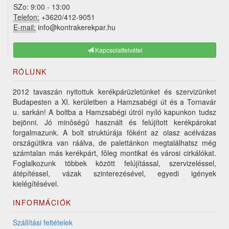
SZo: 9:00 - 13:00
Telefon:
+3620/412-9051
E-mail:
info@kontrakerekpar.hu
Kapcsolatfelvétel
RÓLUNK
2012 tavaszán nyitottuk kerékpárüzletünket és szervizünket
Budapesten a XI. kerületben a Hamzsabégi út és a Tornavár
u. sarkán! A boltba a Hamzsabégi útról nyíló kapunkon tudsz
bejönni. Jó minôségû használt és felújított kerékpárokat
forgalmazunk. A bolt struktúrája fôként az olasz acélvázas
országútikra van ráálva, de palettánkon megtalálhatsz még
számtalan más kerékpárt, fôleg montikat és városi cirkálókat.
Foglalkozunk többek között felújítással, szervizeléssel,
átépítéssel, vázak szinterezésével, egyedi igények
kielégítésével.
INFORMÁCIÓK
Szállítási feltételek