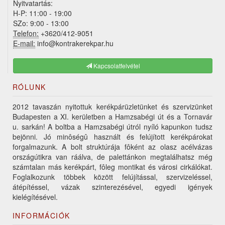
Nyitvatartás:
H-P: 11:00 - 19:00
SZo: 9:00 - 13:00
Telefon:
+3620/412-9051
E-mail:
info@kontrakerekpar.hu
Kapcsolatfelvétel
RÓLUNK
2012 tavaszán nyitottuk kerékpárüzletünket és szervizünket
Budapesten a XI. kerületben a Hamzsabégi út és a Tornavár
u. sarkán! A boltba a Hamzsabégi útról nyíló kapunkon tudsz
bejönni. Jó minôségû használt és felújított kerékpárokat
forgalmazunk. A bolt struktúrája fôként az olasz acélvázas
országútikra van ráálva, de palettánkon megtalálhatsz még
számtalan más kerékpárt, fôleg montikat és városi cirkálókat.
Foglalkozunk többek között felújítással, szervizeléssel,
átépítéssel, vázak szinterezésével, egyedi igények
kielégítésével.
INFORMÁCIÓK