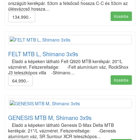
országúti kerékpár. 53cm a felsőcső hossza C-C és 53cm az
ülésvázcső hossza…
Kosárba
134.990.-
FELT MTB L, Shimano 3x9s
Eladó a képeken látható Felt Q920 MTB kerékpár. 20"/L
vázméret. Felszereltsége: -Felt alumínium váz, RockShox
J3 teleszkópos villa -Shimano…
Kosárba
64.990.-
GENESIS MTB M, Shimano 3x9s
Eladó a képeken látható Genesis D-Max Delta MTB
kerékpár. 21"/L vázméret. Felszereltsége: -Genesis
alumínium váz, SR Suntour XCR teleszkópos…