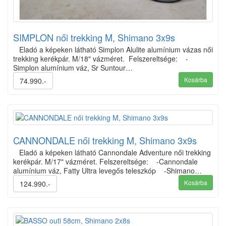
SIMPLON női trekking M, Shimano 3x9s
Eladó a képeken látható Simplon Alulite alumínium vázas női
trekking kerékpár. M/18" vázméret. Felszereltsége: -
Simplon alumínium váz, Sr Suntour…
Kosárba
74.990.-
CANNONDALE női trekking M, Shimano 3x9s
Eladó a képeken látható Cannondale Adventure női trekking
kerékpár. M/17" vázméret. Felszereltsége: -Cannondale
alumínium váz, Fatty Ultra levegős teleszkóp -Shimano…
Kosárba
124.990.-