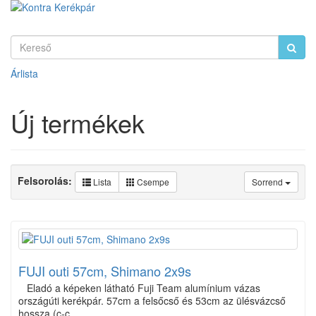
Árlista
Új termékek
Felsorolás:
Lista
Csempe
Sorrend
FUJI outi 57cm, Shimano 2x9s
Eladó a képeken látható Fuji Team alumínium vázas
országúti kerékpár. 57cm a felsőcső és 53cm az ülésvázcső
hossza (c-c,…