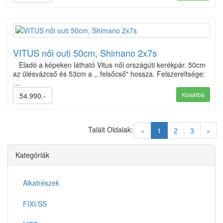
VITUS női outi 50cm, Shimano 2x7s
Eladó a képeken látható Vitus női országúti kerékpár. 50cm
az ülésvázcső és 53cm a ,, felsőcső" hossza. Felszereltsége:
…
Kosárba
54.990.-
Talált Oldalak:
(current)
«
1
2
3
»
Kategóriák
Alkatrészek
FIXI/SS