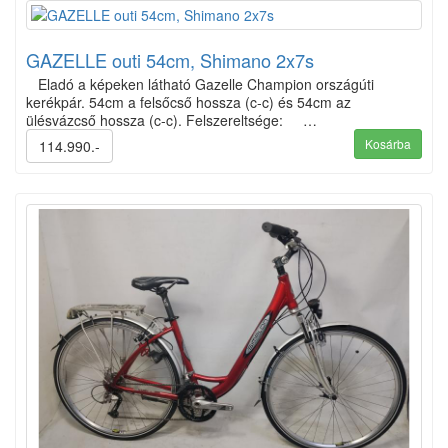
GAZELLE outi 54cm, Shimano 2x7s
Eladó a képeken látható Gazelle Champion országúti
kerékpár. 54cm a felsőcső hossza (c-c) és 54cm az
ülésvázcső hossza (c-c). Felszereltsége: …
Kosárba
114.990.-