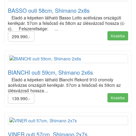
BASSO outi 58cm, Shimano 2x8s
Eladó a képeken látható Basso Lotto acélvázas országúti
kerékpár. 57cm a felsőcső és 58cm az ülésvázcső hossza (c-
c). Felszereltsége: …
Kosárba
299.990.-
BIANCHI outi 59cm, Shimano 2x6s
Eladó a képeken látható Bianchi Rekord 910 cromoly
acélvázas országúti kerékpár. 57cm a felsőcső és 59cm az
ülésvázcső hossza…
Kosárba
139.990.-
VINER outi 57cm, Shimano 2x7s