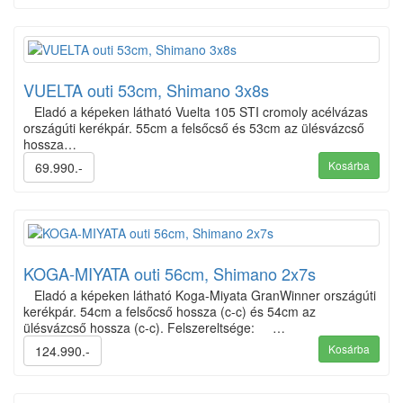
VUELTA outi 53cm, Shimano 3x8s
Eladó a képeken látható Vuelta 105 STI cromoly acélvázas
országúti kerékpár. 55cm a felsőcső és 53cm az ülésvázcső
hossza…
Kosárba
69.990.-
KOGA-MIYATA outi 56cm, Shimano 2x7s
Eladó a képeken látható Koga-Miyata GranWinner országúti
kerékpár. 54cm a felsőcső hossza (c-c) és 54cm az
ülésvázcső hossza (c-c). Felszereltsége: …
Kosárba
124.990.-