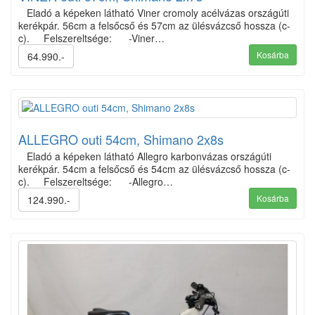
Eladó a képeken látható Viner cromoly acélvázas országúti
kerékpár. 56cm a felsőcső és 57cm az ülésvázcső hossza (c-
c). Felszereltsége: -Viner…
Kosárba
64.990.-
ALLEGRO outi 54cm, Shimano 2x8s
Eladó a képeken látható Allegro karbonvázas országúti
kerékpár. 54cm a felsőcső és 54cm az ülésvázcső hossza (c-
c). Felszereltsége: -Allegro…
Kosárba
124.990.-