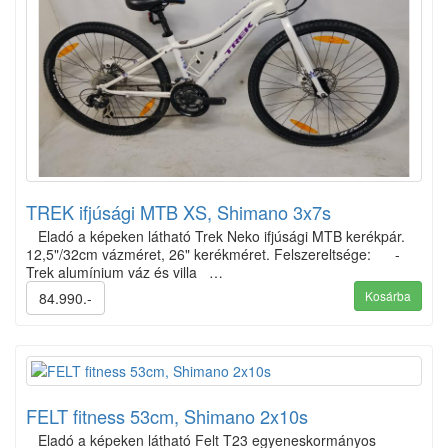
TREK ifjúsági MTB XS, Shimano 3x7s
Eladó a képeken látható Trek Neko ifjúsági MTB kerékpár.
12,5"/32cm vázméret, 26" kerékméret. Felszereltsége: -
Trek alumínium váz és villa …
Kosárba
84.990.-
FELT fitness 53cm, Shimano 2x10s
Eladó a képeken látható Felt T23 egyeneskormányos