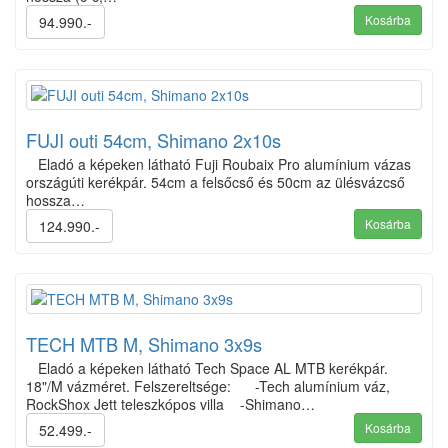
Kosárba
94.990.-
FUJI outi 54cm, Shimano 2x10s
Eladó a képeken látható Fuji Roubaix Pro alumínium vázas
országúti kerékpár. 54cm a felsőcső és 50cm az ülésvázcső
hossza…
Kosárba
124.990.-
TECH MTB M, Shimano 3x9s
Eladó a képeken látható Tech Space AL MTB kerékpár.
18"/M vázméret. Felszereltsége: -Tech alumínium váz,
RockShox Jett teleszkópos villa -Shimano…
Kosárba
52.499.-