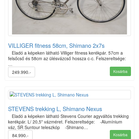
VILLIGER fitness 58cm, Shimano 2x7s
Eladó a képeken látható Villiger fitness kerékpár. 57cm a
felsőcső és 58cm az ülésvázcső hossza c-c. Felszereltsége:
…
Kosárba
249.990.-
STEVENS trekking L, Shimano Nexus
Eladó a képeken látható Stevens Courier agyváltós trekking
kerékpár. L/ 20,5" vázméret. Felszereltsége: -Alumínium
váz, SR Suntour teleszkóp -Shimano…
Kosárba
84.990.-