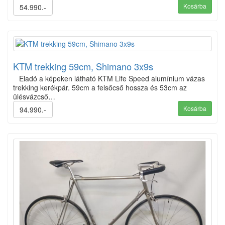
Kosárba
54.990.-
KTM trekking 59cm, Shimano 3x9s
Eladó a képeken látható KTM Life Speed alumínium vázas
trekking kerékpár. 59cm a felsőcső hossza és 53cm az
ülésvázcső…
Kosárba
94.990.-