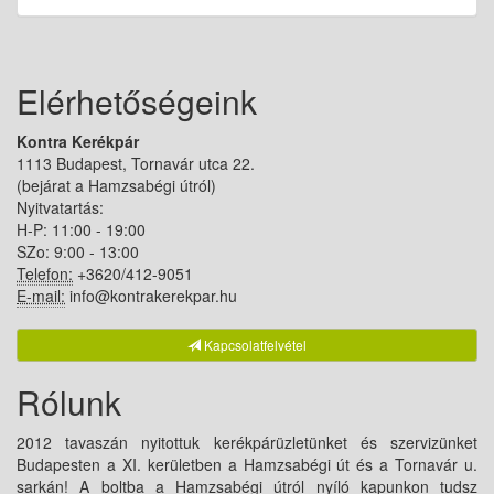
Elérhetőségeink
Kontra Kerékpár
1113 Budapest, Tornavár utca 22.
(bejárat a Hamzsabégi útról)
Nyitvatartás:
H-P: 11:00 - 19:00
SZo: 9:00 - 13:00
Telefon:
+3620/412-9051
E-mail:
info@kontrakerekpar.hu
Kapcsolatfelvétel
Rólunk
2012 tavaszán nyitottuk kerékpárüzletünket és szervizünket
Budapesten a XI. kerületben a Hamzsabégi út és a Tornavár u.
sarkán! A boltba a Hamzsabégi útról nyíló kapunkon tudsz