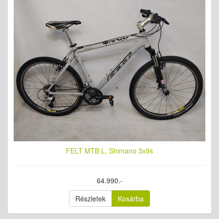
FELT MTB L, Shimano 3x9s
64.990.-
Részletek
Kosárba